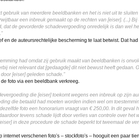
gebruik van meerdere beeldbanken en het is niet uit te sluiten d
rwijtbaar een inbreuk gemaakt op de rechten van [eiser]. (...) B
rmd, dat de gevorderde schadevergoeding onredelijk is dan wel h
."
ef en de auteursrechtelijke bescherming te laat betwist. Dat had 
oestemming had omdat zij gebruik maakt van beeldbanken is onvo
erbij niet relevant dat [gedaagde] dit niet bewust heeft gedaan.
 door [eiser] geleden schade."
de foto via een beeldbank verkreeg.
evergoeding die [eiser] toekomt wegens een inbreuk op zijn aute
ing die betaald had moeten worden indien wel om toestemming v
 dezelfde foto een honorarium vraagt van € 250,00. In dit geva
daardoor tevens schade lijdt door verlies van controle over het w
 [eiser] in deze procedure de schade beperkt tot tweemaal de ve
internet verschenen foto's – stockfoto's – hooguit een paar tien