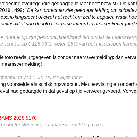
rgoeding overlegd (die gedaagde te laat heeft betwist). De kant
:2019:1499:
"De kantonrechter ziet geen aanleiding om schade
schikkingsrecht oftewel het recht om zelf te bepalen waar, hoe 
usiviteit van de foto is verdisconteerd in de licentievergoedi
e inbreuk op zijn persoonlijkheidsrechten omdat de naamsvermel
t de schade op € 125,00 te weten 25% van het misgelopen honor
 foto reeds uitgegeven is zonder naamsvermelding: dan vervalt
n naamsvermelding).
t betaling van € 625,00 toewijsbaar is."
ang voorstelde als schikkingsvoorstel. Met betwisting en onderh
geval had gedaagde in dat geval op tijd verweer gevoerd. Verwe
RBAMS:2026:5170
to zonder toestemming en naamsvermelding maker