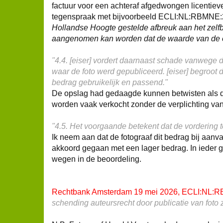
factuur voor een achteraf afgedwongen licentieve
tegenspraak met bijvoorbeeld ECLI:NL:RBMNE
Hollandse Hoogte gestelde afbreuk aan het zelfbe
aangenomen kan worden dat de waarde van de excl
"4.4. [eiser] vordert daarnaast schade vanwege d
waar de foto werd gepubliceerd. [eiser] begroo
bedrag gebruikelijk en passend."
De opslag had gedaagde kunnen betwisten als de
worden vaak verkocht zonder de verplichting va
"4.5. Het voorgaande betekent dat de vordering to
Ik neem aan dat de fotograaf dit bedrag bij aanv
akkoord gegaan met een lager bedrag. In ieder 
wegen in de beoordeling.
Rechtbank Amsterdam 19 mei 2026, ECLI:NL:
schending auteursrecht door publicatie van fo