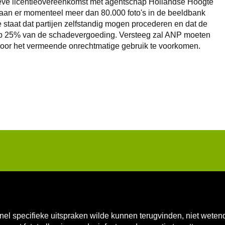
ieve licentieovereenkomst met agentschap Hollandse Hoogte
taan er momenteel meer dan 80.000 foto's in de beeldbank
e staat dat partijen zelfstandig mogen procederen en dat de
ft op 25% van de schadevergoeding. Versteeg zal ANP moeten
voor het vermeende onrechtmatige gebruik te voorkomen.
k snel specifieke uitspraken wilde kunnen terugvinden, niet wete