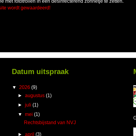
e met fototrollen in een desinfecterend zonnetje te zetten.
site wordt gewaardeerd!
Datum uitspraak
▼
2026
(9)
►
augustus
(1)
►
juli
(1)
▼
mei
(1)
G
Rechtsbijstand van NVJ
►
april
(3)