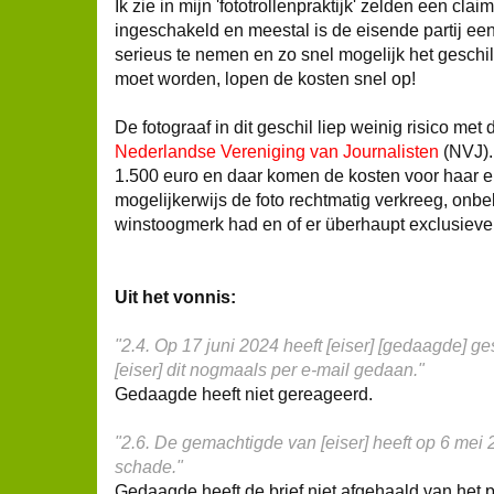
Ik zie in mijn 'fototrollenpraktijk' zelden een clai
ingeschakeld en meestal is de eisende partij ee
serieus te nemen en zo snel mogelijk het geschil
moet worden, lopen de kosten snel op!
De fotograaf in dit geschil liep weinig risico met
Nederlandse Vereniging van Journalisten
(NVJ).
1.500 euro en daar komen de kosten voor haar 
mogelijkerwijs de foto rechtmatig verkreeg, onbe
winstoogmerk had en of er überhaupt exclusieve 
Uit het vonnis:
"2.4. Op 17 juni 2024 heeft [eiser] [gedaagde] 
[eiser] dit nogmaals per e-mail gedaan."
Gedaagde heeft niet gereageerd.
"2.6. De gemachtigde van [eiser] heeft op 6 me
schade."
Gedaagde heeft de brief niet afgehaald van het p