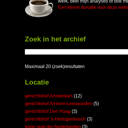
werk, deel mijn analyses of doe me
Een kleine donatie voor deze web
Zoek in het archief
Maximaal 20 (zoek)resultaten
Locatie
gerechtshof Amsterdam
(12)
gerechtshof Arnhem-Leeuwarden
(5)
gerechtshof Den Haag
(3)
gerechtshof ‘s-Hertogenbosch
(3)
hoge raad der Nederlanden
(3)