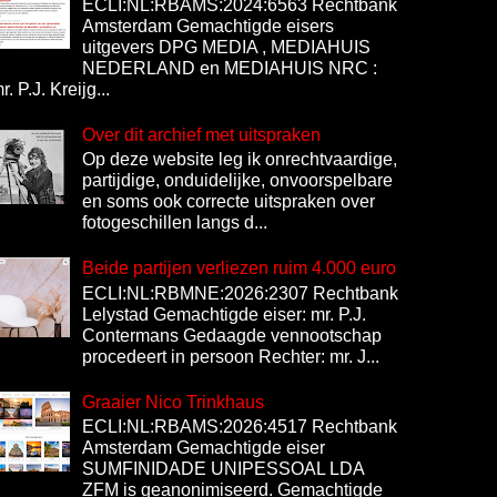
ECLI:NL:RBAMS:2024:6563 Rechtbank
Amsterdam Gemachtigde eisers
uitgevers DPG MEDIA , MEDIAHUIS
NEDERLAND en MEDIAHUIS NRC :
r. P.J. Kreijg...
Over dit archief met uitspraken
Op deze website leg ik onrechtvaardige,
partijdige, onduidelijke, onvoorspelbare
en soms ook correcte uitspraken over
fotogeschillen langs d...
Beide partijen verliezen ruim 4.000 euro
ECLI:NL:RBMNE:2026:2307 Rechtbank
Lelystad Gemachtigde eiser: mr. P.J.
Contermans Gedaagde vennootschap
procedeert in persoon Rechter: mr. J...
Graaier Nico Trinkhaus
ECLI:NL:RBAMS:2026:4517 Rechtbank
Amsterdam Gemachtigde eiser
SUMFINIDADE UNIPESSOAL LDA
ZFM is geanonimiseerd. Gemachtigde