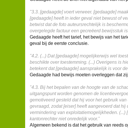
"3.3. [gedaagde] voert verweer. [gedaagde] maakt 
[gedaagde] heeft in ieder geval niet bewust of ve
betwist dat de foto auteursrechtelijk is besche
overgelegde factuur een gecreëerd bewijsstuk is
Gedaagde heeft het tarief, het bewijs van het tari
geval bij de eerste conclusie.
"4.2. (...) Dat [gedaagde] mogelijkerwijs wel t
beschikte over toestemming. (...) Overigens is hi
betekent dat [gedaagde] aansprakelijk is voor de
Gedaagde had bewijs moeten overleggen dat zij 
"4.3. Bij het bepalen van de hoogte van de schad
uitgangspunt worden genomen de licentievergoed
gemotiveerd gesteld dat hij voor het gebruik van
gevraagd, zodat [eiser] heeft aangevoerd dat hij 
vermindering van exploitatiemogelijkheden. (...)
kantonrechter niet onredelijk voor."
Algemeen bekend is dat het gebruik van reeds op 