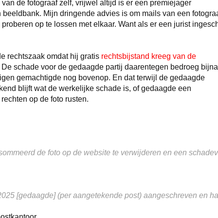
m van de fotograaf zelf, vrijwel altijd is er een premiejager
n beeldbank. Mijn dringende advies is om mails van een fotogra
 proberen op te lossen met elkaar. Want als er een jurist ingesc
 de rechtszaak omdat hij gratis
rechtsbijstand kreeg van de
 De schade voor de gedaagde partij daarentegen bedroeg bijna
eigen gemachtigde nog bovenop. En dat terwijl de gedaagde
kend blijft wat de werkelijke schade is, of gedaagde een
rechten op de foto rusten.
gesommeerd de foto op de website te verwijderen en een schadeve
i 2025 [gedaagde] (per aangetekende post) aangeschreven en ha
ostkantoor.