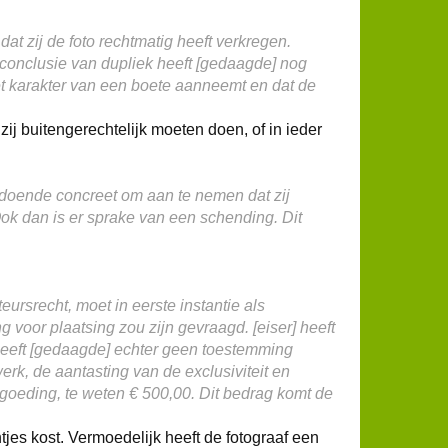
at zij de foto rechtmatig heeft verkregen.
ij conclusie van dupliek heeft [gedaagde] nog
et karakter van een boete aanneemt en dat de
zij buitengerechtelijk moeten doen, of in ieder
ldoende concreet om aan te nemen dat zij
 Ook dan is er sprake van een schending. Dit
ursrecht, moet in eerste instantie als
oor plaatsing zou zijn gevraagd. [eiser] heeft
l heeft [gedaagde] echter geen toestemming
erk, de aantasting van de exclusiviteit en
rgoeding, te weten € 500,00. Dit bedrag komt de
tjes kost. Vermoedelijk heeft de fotograaf een