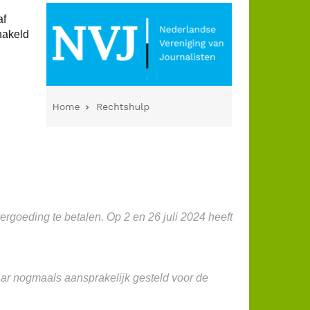
af
hakeld
rgoeding te betalen. Op 2 en 26 juli 2024 heeft
ar nogmaals aansprakelijk gesteld voor de