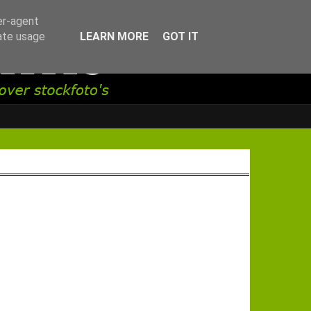
er-agent
rate usage
LEARN MORE
GOT IT