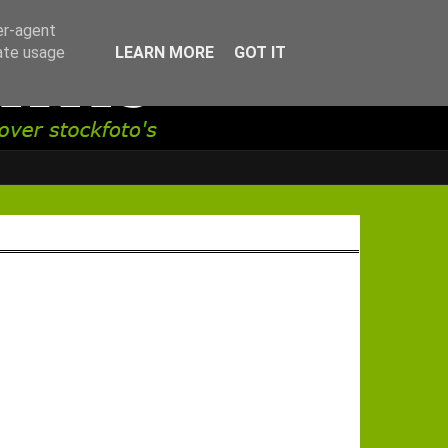
er-agent
rate usage
LEARN MORE
GOT IT