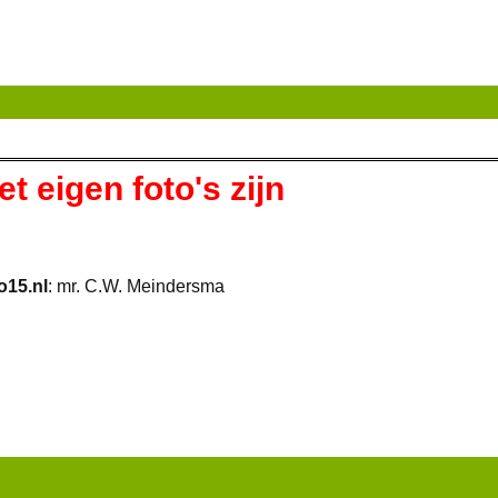
t eigen foto's zijn
o15.nl
: mr. C.W. Meindersma