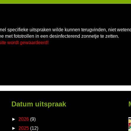
k snel specifieke uitspraken wilde kunnen terugvinden, niet wete
e met fototrollen in een desinfecterend zonnetje te zetten.
site wordt gewaardeerd!
Datum uitspraak
►
2026
(9)
►
2025
(12)