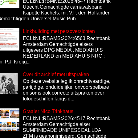
ECLI:NL:RBMNE:2026:4647 Rechtbank
Utrecht Gemachtigde carnavalsband
Kapotte Kachels: mr. V.F. den Hollander
emachtigden Universel Music Pub...
Linkbuilding met persoverzichten
ECLI:NL:RBAMS:2024:6563 Rechtbank
Amsterdam Gemachtigde eisers
uitgevers DPG MEDIA , MEDIAHUIS
NEDERLAND en MEDIAHUIS NRC :
r. P.J. Kreijg...
Over dit archief met uitspraken
Op deze website leg ik onrechtvaardige,
partijdige, onduidelijke, onvoorspelbare
en soms ook correcte uitspraken over
fotogeschillen langs d...
Graaier Nico Trinkhaus
ECLI:NL:RBAMS:2026:4517 Rechtbank
Amsterdam Gemachtigde eiser
SUMFINIDADE UNIPESSOAL LDA
ZFM is geanonimiseerd. Gemachtigde