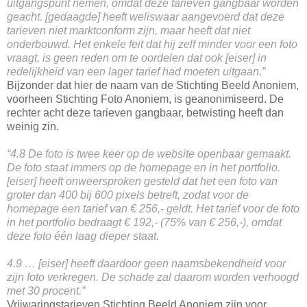
uitgangspunt nemen, omdat deze tarieven gangbaar worden
geacht. [gedaagde] heeft weliswaar aangevoerd dat deze
tarieven niet marktconform zijn, maar heeft dat niet
onderbouwd. Het enkele feit dat hij zelf minder voor een foto
vraagt, is geen reden om te oordelen dat ook [eiser] in
redelijkheid van een lager tarief had moeten uitgaan.”
Bijzonder dat hier de naam van de Stichting Beeld Anoniem,
voorheen Stichting Foto Anoniem, is geanonimiseerd. De
rechter acht deze tarieven gangbaar, betwisting heeft dan
weinig zin.
“4.8 De foto is twee keer op de website openbaar gemaakt.
De foto staat immers op de homepage en in het portfolio.
[eiser] heeft onweersproken gesteld dat het een foto van
groter dan 400 bij 600 pixels betreft, zodat voor de
homepage een tarief van € 256,- geldt. Het tarief voor de foto
in het portfolio bedraagt € 192,- (75% van € 256,-), omdat
deze foto één laag dieper staat.
4.9 … [eiser] heeft daardoor geen naamsbekendheid voor
zijn foto verkregen. De schade zal daarom worden verhoogd
met 30 procent.”
Vrijwaringstarieven Stichting Beeld Anoniem zijn voor