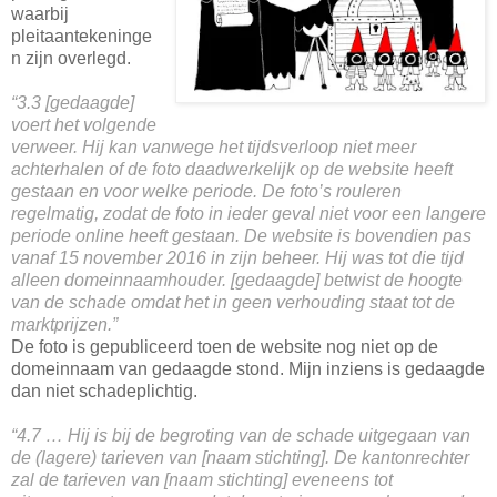
waarbij
pleitaantekeninge
n zijn overlegd.
“3.3 [gedaagde]
voert het volgende
verweer. Hij kan vanwege het tijdsverloop niet meer
achterhalen of de foto daadwerkelijk op de website heeft
gestaan en voor welke periode. De foto’s rouleren
regelmatig, zodat de foto in ieder geval niet voor een langere
periode online heeft gestaan. De website is bovendien pas
vanaf 15 november 2016 in zijn beheer. Hij was tot die tijd
alleen domeinnaamhouder. [gedaagde] betwist de hoogte
van de schade omdat het in geen verhouding staat tot de
marktprijzen.”
De foto is gepubliceerd toen de website nog niet op de
domeinnaam van gedaagde stond. Mijn inziens is gedaagde
dan niet schadeplichtig.
“4.7 … Hij is bij de begroting van de schade uitgegaan van
de (lagere) tarieven van [naam stichting]. De kantonrechter
zal de tarieven van [naam stichting] eveneens tot