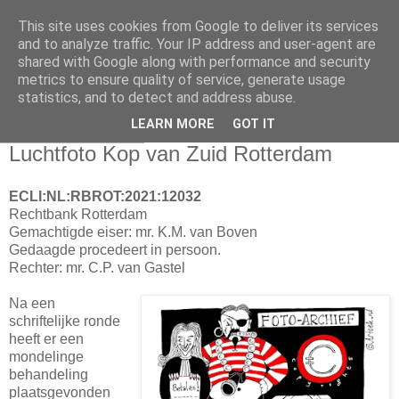
This site uses cookies from Google to deliver its services
and to analyze traffic. Your IP address and user-agent are
shared with Google along with performance and security
metrics to ensure quality of service, generate usage
statistics, and to detect and address abuse.
▼
LEARN MORE
GOT IT
03 december 2021
Luchtfoto Kop van Zuid Rotterdam
ECLI:NL:RBROT:2021:12032
Rechtbank Rotterdam
Gemachtigde eiser: mr. K.M. van Boven
Gedaagde procedeert in persoon.
Rechter: mr. C.P. van Gastel
Na een
schriftelijke ronde
heeft er een
mondelinge
behandeling
plaatsgevonden