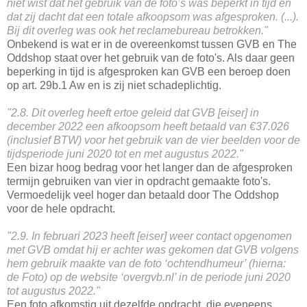
niet wist dat het gebruik van de foto’s was beperkt in tijd en
dat zij dacht dat een totale afkoopsom was afgesproken. (...).
Bij dit overleg was ook het reclamebureau betrokken."
Onbekend is wat er in de overeenkomst tussen GVB en The
Oddshop staat over het gebruik van de foto's. Als daar geen
beperking in tijd is afgesproken kan GVB een beroep doen
op art. 29b.1 Aw en is zij niet schadeplichtig.
"2.8. Dit overleg heeft ertoe geleid dat GVB [eiser] in
december 2022 een afkoopsom heeft betaald van €37.026
(inclusief BTW) voor het gebruik van de vier beelden voor de
tijdsperiode juni 2020 tot en met augustus 2022."
Een bizar hoog bedrag voor het langer dan de afgesproken
termijn gebruiken van vier in opdracht gemaakte foto's.
Vermoedelijk veel hoger dan betaald door The Oddshop
voor de hele opdracht.
"2.9. In februari 2023 heeft [eiser] weer contact opgenomen
met GVB omdat hij er achter was gekomen dat GVB volgens
hem gebruik maakte van de foto ‘ochtendhumeur’ (hierna:
de Foto) op de website ‘overgvb.nl’ in de periode juni 2020
tot augustus 2022."
Een foto afkomstig uit dezelfde opdracht, die eveneens