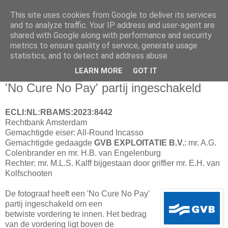
This site uses cookies from Google to deliver its services
and to analyze traffic. Your IP address and user-agent are
shared with Google along with performance and security
metrics to ensure quality of service, generate usage
statistics, and to detect and address abuse.
▼
LEARN MORE
GOT IT
01 december 2023
'No Cure No Pay' partij ingeschakeld
ECLI:NL:RBAMS:2023:8442
Rechtbank Amsterdam
Gemachtigde eiser: All-Round Incasso
Gemachtigde gedaagde
GVB EXPLOITATIE B.V.
: mr. A.G.
Colenbrander en mr. H.B. van Engelenburg
Rechter: mr. M.L.S. Kalff bijgestaan door griffier mr. E.H. van
Kolfschooten
De fotograaf heeft een 'No Cure No Pay'
partij ingeschakeld om een
betwiste vordering te innen. Het bedrag
van de vordering ligt boven de